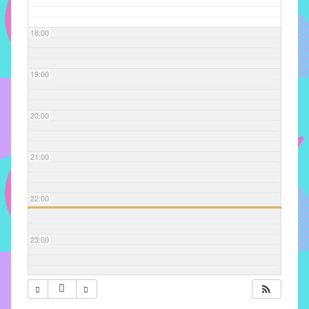
com
soluções
18:00
pacificadoras
para
os
19:00
problemas
verificados
20:00
no
instituto,
bem
21:00
como
propor
22:00
diretrizes
e
ações
23:00
para
a
prevenção
e