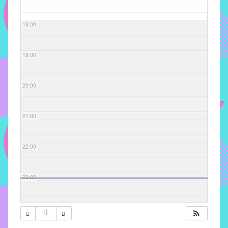
com
soluções
18:00
pacificadoras
para
os
19:00
problemas
verificados
20:00
no
instituto,
bem
21:00
como
propor
22:00
diretrizes
e
ações
23:00
para
a
prevenção
e