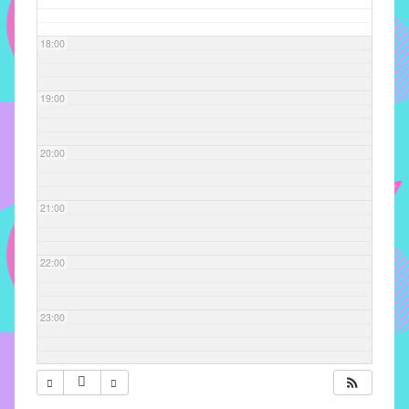
com
soluções
18:00
pacificadoras
para
os
19:00
problemas
verificados
20:00
no
instituto,
bem
21:00
como
propor
22:00
diretrizes
e
ações
23:00
para
a
prevenção
e