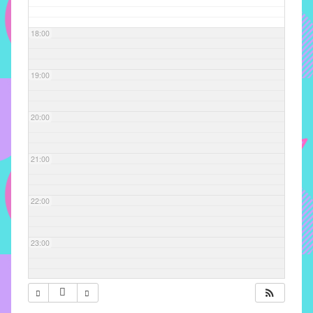
com
soluções
18:00
pacificadoras
para
os
19:00
problemas
verificados
20:00
no
instituto,
bem
21:00
como
propor
22:00
diretrizes
e
ações
23:00
para
a
prevenção
e