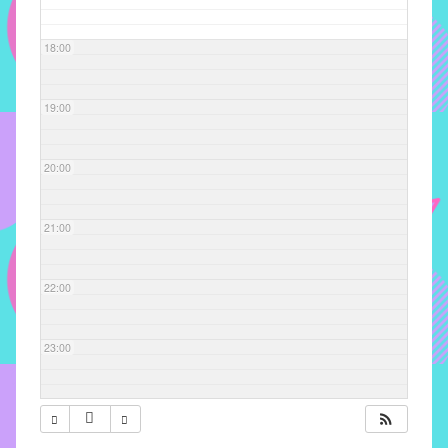
com
soluções
18:00
pacificadoras
para
os
19:00
problemas
verificados
20:00
no
instituto,
bem
21:00
como
propor
22:00
diretrizes
e
ações
23:00
para
a
prevenção
e