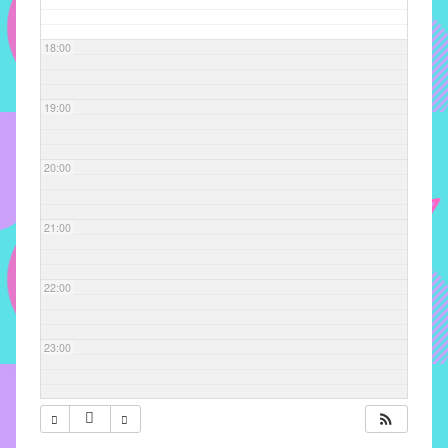
com
soluções
18:00
pacificadoras
para
os
19:00
problemas
verificados
20:00
no
instituto,
bem
21:00
como
propor
22:00
diretrizes
e
ações
23:00
para
a
prevenção
e