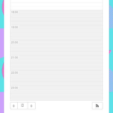
com
soluções
18:00
pacificadoras
para
os
19:00
problemas
verificados
20:00
no
instituto,
bem
21:00
como
propor
22:00
diretrizes
e
ações
23:00
para
a
prevenção
e