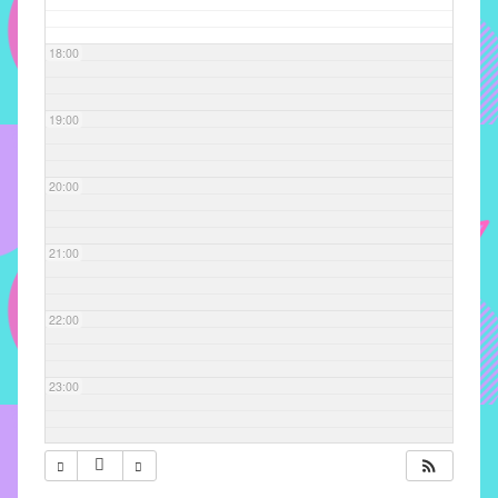
com
soluções
18:00
pacificadoras
para
os
19:00
problemas
verificados
20:00
no
instituto,
bem
21:00
como
propor
22:00
diretrizes
e
ações
23:00
para
a
prevenção
e