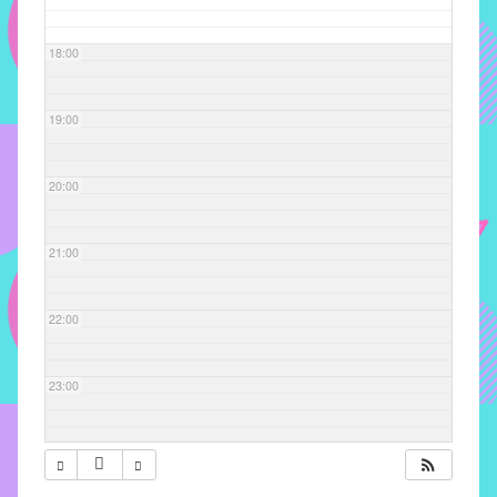
com
soluções
18:00
pacificadoras
para
os
19:00
problemas
verificados
20:00
no
instituto,
bem
21:00
como
propor
22:00
diretrizes
e
ações
23:00
para
a
prevenção
e