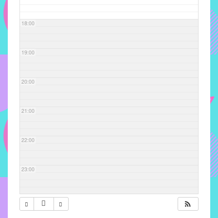
com
soluções
18:00
pacificadoras
para
os
19:00
problemas
verificados
20:00
no
instituto,
bem
21:00
como
propor
22:00
diretrizes
e
ações
23:00
para
a
prevenção
e