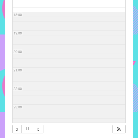
com
soluções
18:00
pacificadoras
para
os
19:00
problemas
verificados
20:00
no
instituto,
bem
21:00
como
propor
22:00
diretrizes
e
ações
23:00
para
a
prevenção
e