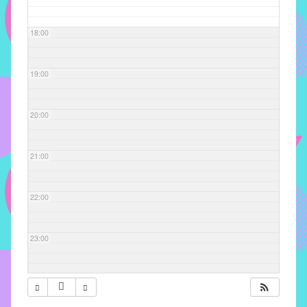
com
soluções
18:00
pacificadoras
para
os
19:00
problemas
verificados
20:00
no
instituto,
bem
21:00
como
propor
22:00
diretrizes
e
ações
23:00
para
a
prevenção
e