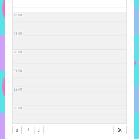
com
soluções
18:00
pacificadoras
para
os
19:00
problemas
verificados
20:00
no
instituto,
bem
21:00
como
propor
22:00
diretrizes
e
ações
23:00
para
a
prevenção
e