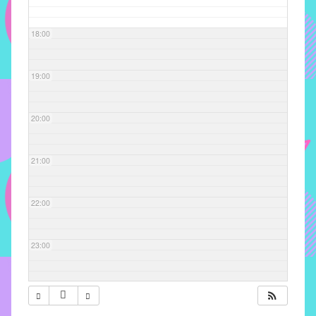
com
soluções
18:00
pacificadoras
para
os
19:00
problemas
verificados
20:00
no
instituto,
bem
21:00
como
propor
22:00
diretrizes
e
ações
23:00
para
a
prevenção
e