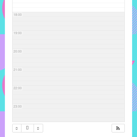
com
soluções
18:00
pacificadoras
para
os
19:00
problemas
verificados
20:00
no
instituto,
bem
21:00
como
propor
22:00
diretrizes
e
ações
23:00
para
a
prevenção
e