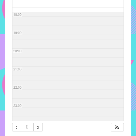
com
soluções
18:00
pacificadoras
para
os
19:00
problemas
verificados
20:00
no
instituto,
bem
21:00
como
propor
22:00
diretrizes
e
ações
23:00
para
a
prevenção
e