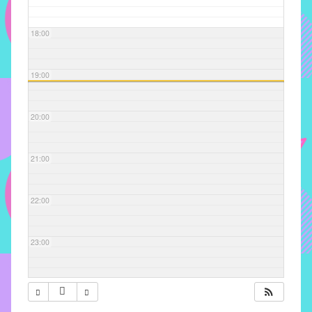
com
soluções
18:00
pacificadoras
para
os
19:00
problemas
verificados
20:00
no
instituto,
bem
21:00
como
propor
22:00
diretrizes
e
ações
23:00
para
a
prevenção
e