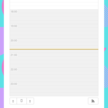
com
soluções
18:00
pacificadoras
para
os
19:00
problemas
verificados
20:00
no
instituto,
bem
21:00
como
propor
22:00
diretrizes
e
ações
23:00
para
a
prevenção
e