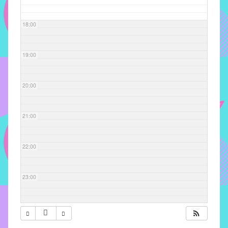
com
soluções
18:00
pacificadoras
para
os
19:00
problemas
verificados
20:00
no
instituto,
bem
21:00
como
propor
22:00
diretrizes
e
ações
23:00
para
a
prevenção
e