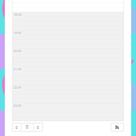
com
soluções
18:00
pacificadoras
para
os
19:00
problemas
verificados
20:00
no
instituto,
bem
21:00
como
propor
22:00
diretrizes
e
ações
23:00
para
a
prevenção
e