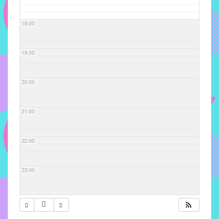
com
soluções
18:00
pacificadoras
para
os
19:00
problemas
verificados
20:00
no
instituto,
bem
21:00
como
propor
22:00
diretrizes
e
ações
23:00
para
a
prevenção
e