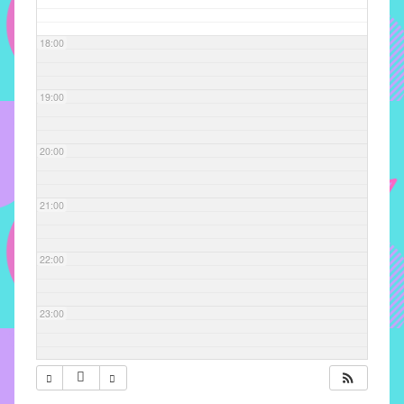
com
soluções
18:00
pacificadoras
para
os
19:00
problemas
verificados
20:00
no
instituto,
bem
21:00
como
propor
22:00
diretrizes
e
ações
23:00
para
a
prevenção
e