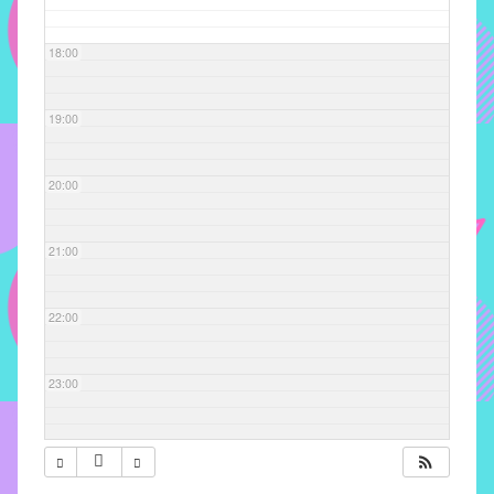
com
soluções
18:00
pacificadoras
para
os
19:00
problemas
verificados
20:00
no
instituto,
bem
21:00
como
propor
22:00
diretrizes
e
ações
23:00
para
a
prevenção
e