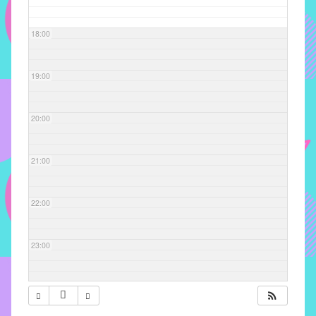
com
soluções
18:00
pacificadoras
para
os
19:00
problemas
verificados
20:00
no
instituto,
bem
21:00
como
propor
22:00
diretrizes
e
ações
23:00
para
a
prevenção
e