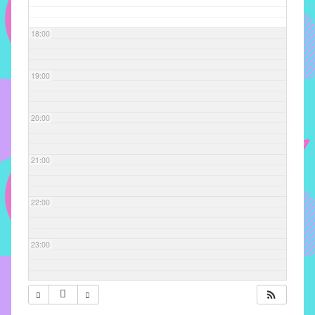
com
soluções
18:00
pacificadoras
para
os
19:00
problemas
verificados
20:00
no
instituto,
bem
21:00
como
propor
22:00
diretrizes
e
ações
23:00
para
a
prevenção
e