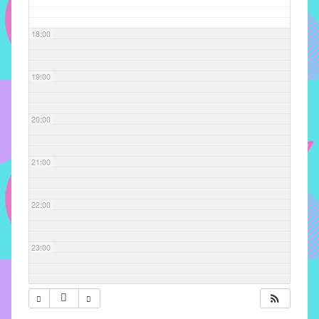
com
soluções
18:00
pacificadoras
para
os
19:00
problemas
verificados
20:00
no
instituto,
bem
21:00
como
propor
22:00
diretrizes
e
ações
23:00
para
a
prevenção
e