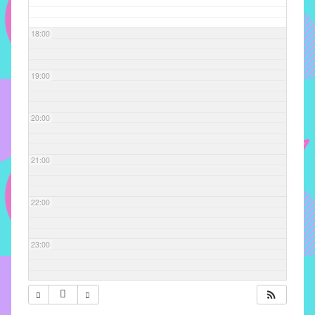
com
soluções
18:00
pacificadoras
para
os
19:00
problemas
verificados
20:00
no
instituto,
bem
21:00
como
propor
22:00
diretrizes
e
ações
23:00
para
a
prevenção
e