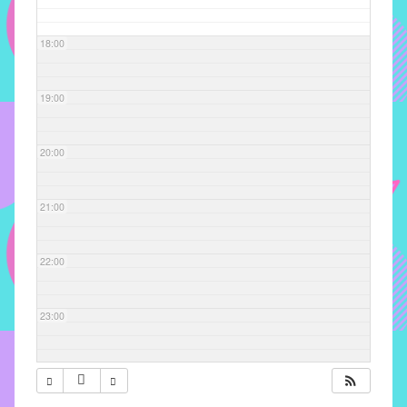
com
soluções
18:00
pacificadoras
para
os
19:00
problemas
verificados
20:00
no
instituto,
bem
21:00
como
propor
22:00
diretrizes
e
ações
23:00
para
a
prevenção
e