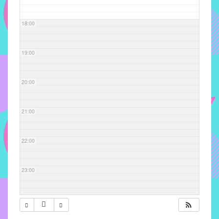
com
soluções
18:00
pacificadoras
para
os
19:00
problemas
verificados
20:00
no
instituto,
bem
21:00
como
propor
22:00
diretrizes
e
ações
23:00
para
a
prevenção
e