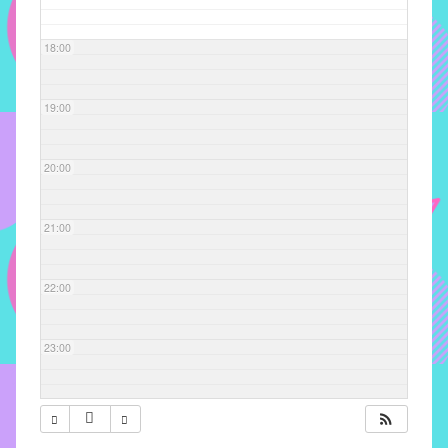
com
soluções
18:00
pacificadoras
para
os
19:00
problemas
verificados
20:00
no
instituto,
bem
21:00
como
propor
22:00
diretrizes
e
ações
23:00
para
a
prevenção
e