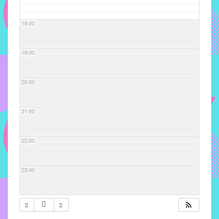
com
soluções
18:00
pacificadoras
para
os
19:00
problemas
verificados
20:00
no
instituto,
bem
21:00
como
propor
22:00
diretrizes
e
ações
23:00
para
a
prevenção
e