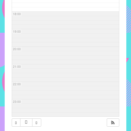
com
soluções
18:00
pacificadoras
para
os
19:00
problemas
verificados
20:00
no
instituto,
bem
21:00
como
propor
22:00
diretrizes
e
ações
23:00
para
a
prevenção
e