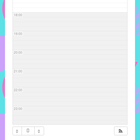
com
soluções
18:00
pacificadoras
para
os
19:00
problemas
verificados
20:00
no
instituto,
bem
21:00
como
propor
22:00
diretrizes
e
ações
23:00
para
a
prevenção
e