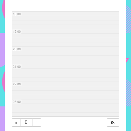
com
soluções
18:00
pacificadoras
para
os
19:00
problemas
verificados
20:00
no
instituto,
bem
21:00
como
propor
22:00
diretrizes
e
ações
23:00
para
a
prevenção
e