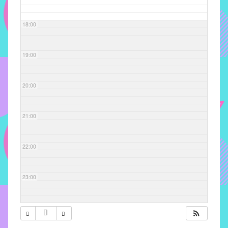
com
soluções
18:00
pacificadoras
para
os
19:00
problemas
verificados
20:00
no
instituto,
bem
21:00
como
propor
22:00
diretrizes
e
ações
23:00
para
a
prevenção
e