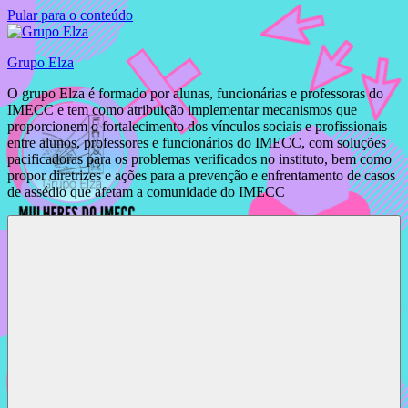
Pular para o conteúdo
Grupo Elza
O grupo Elza é formado por alunas, funcionárias e professoras do
IMECC e tem como atribuição implementar mecanismos que
proporcionem o fortalecimento dos vínculos sociais e profissionais
entre alunos, professores e funcionários do IMECC, com soluções
pacificadoras para os problemas verificados no instituto, bem como
propor diretrizes e ações para a prevenção e enfrentamento de casos
de assédio que afetam a comunidade do IMECC