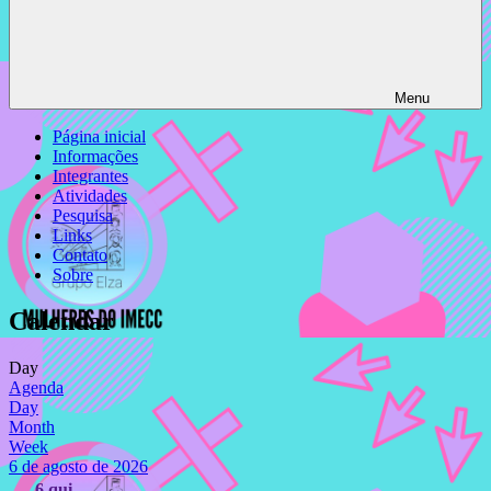
Menu
Página inicial
Informações
Integrantes
Atividades
Pesquisa
Links
Contato
Sobre
Calendar
Day
Agenda
Day
Month
Week
6 de agosto de 2026
6
qui