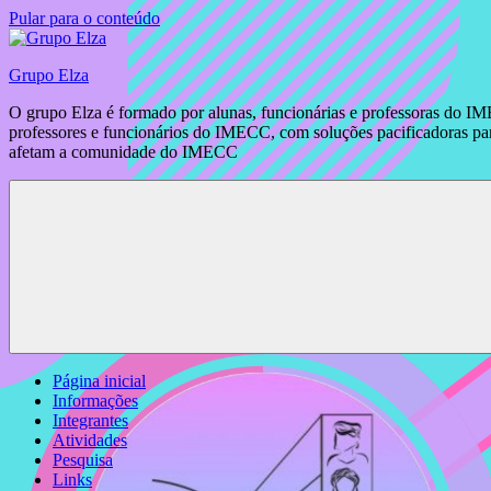
Pular para o conteúdo
Grupo Elza
O grupo Elza é formado por alunas, funcionárias e professoras do IM
professores e funcionários do IMECC, com soluções pacificadoras para
afetam a comunidade do IMECC
Página inicial
Informações
Integrantes
Atividades
Pesquisa
Links