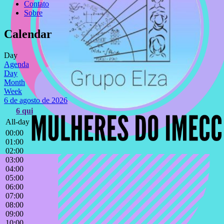
Contato
Sobre
Calendar
Day
Agenda
Day
Month
Week
6 de agosto de 2026
6
qui
All-day
00:00
01:00
02:00
03:00
04:00
05:00
06:00
07:00
08:00
09:00
10:00