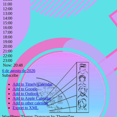
11:00
12:00
13:00
14:00
15:00
16:00
17:00
18:00
19:00
20:00
21:00
22:00
23:00
Now: 20:48
6 de agosto de 2026
Subscribe
Add to Timely Calendar
Add to Google
Add to Outlook
Add to Apple Calendar
Add to other calendar
Export to XML
WordPress Theme: Donovan by ThemeZee.