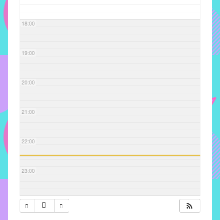
com
soluções
18:00
pacificadoras
para
os
19:00
problemas
verificados
20:00
no
instituto,
bem
21:00
como
propor
22:00
diretrizes
e
ações
23:00
para
a
prevenção
e