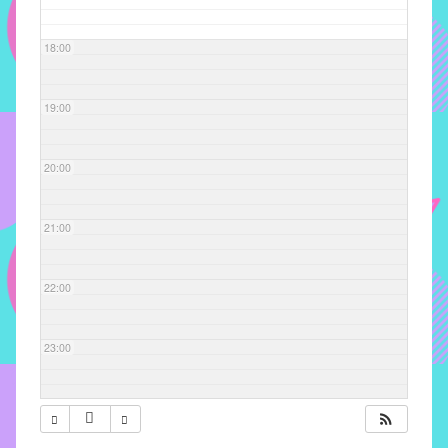
com
soluções
18:00
pacificadoras
para
os
19:00
problemas
verificados
20:00
no
instituto,
bem
21:00
como
propor
22:00
diretrizes
e
ações
23:00
para
a
prevenção
e