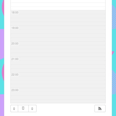
com
soluções
18:00
pacificadoras
para
os
19:00
problemas
verificados
20:00
no
instituto,
bem
21:00
como
propor
22:00
diretrizes
e
ações
23:00
para
a
prevenção
e