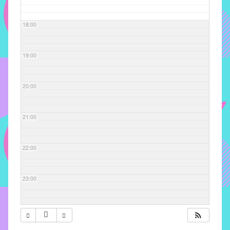
com
soluções
18:00
pacificadoras
para
os
19:00
problemas
verificados
20:00
no
instituto,
bem
21:00
como
propor
22:00
diretrizes
e
ações
23:00
para
a
prevenção
e