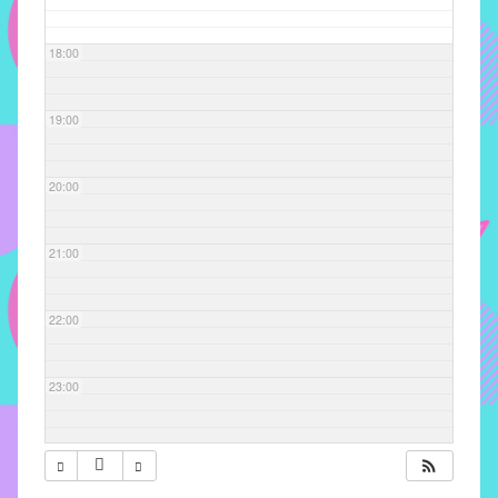
com
soluções
18:00
pacificadoras
para
os
19:00
problemas
verificados
20:00
no
instituto,
bem
21:00
como
propor
22:00
diretrizes
e
ações
23:00
para
a
prevenção
e