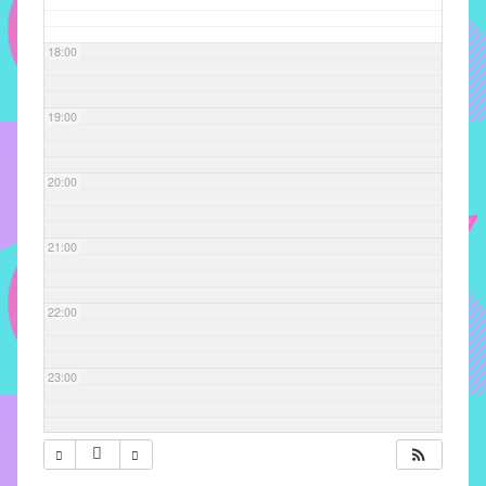
com
soluções
18:00
pacificadoras
para
os
19:00
problemas
verificados
20:00
no
instituto,
bem
21:00
como
propor
22:00
diretrizes
e
ações
23:00
para
a
prevenção
e