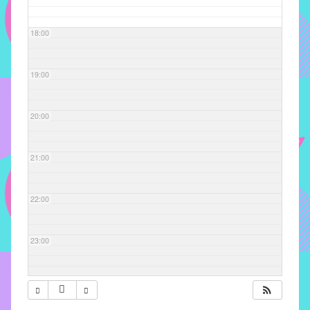
com
soluções
18:00
pacificadoras
para
os
19:00
problemas
verificados
20:00
no
instituto,
bem
21:00
como
propor
22:00
diretrizes
e
ações
23:00
para
a
prevenção
e