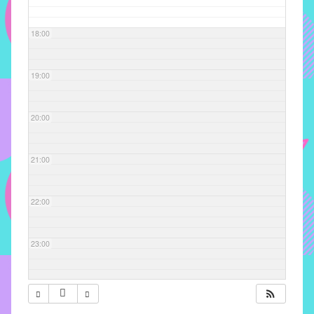
com
soluções
18:00
pacificadoras
para
os
19:00
problemas
verificados
20:00
no
instituto,
bem
21:00
como
propor
22:00
diretrizes
e
ações
23:00
para
a
prevenção
e