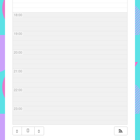
com
soluções
18:00
pacificadoras
para
os
19:00
problemas
verificados
20:00
no
instituto,
bem
21:00
como
propor
22:00
diretrizes
e
ações
23:00
para
a
prevenção
e