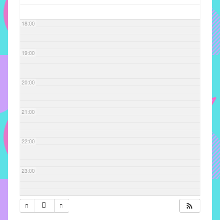
com
soluções
18:00
pacificadoras
para
os
19:00
problemas
verificados
20:00
no
instituto,
bem
21:00
como
propor
22:00
diretrizes
e
ações
23:00
para
a
prevenção
e