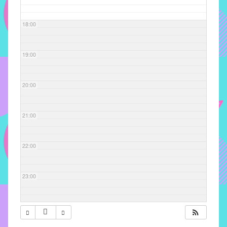
com
soluções
18:00
pacificadoras
para
os
19:00
problemas
verificados
20:00
no
instituto,
bem
21:00
como
propor
22:00
diretrizes
e
ações
23:00
para
a
prevenção
e