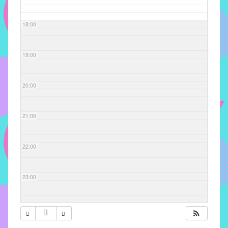
com
soluções
18:00
pacificadoras
para
os
19:00
problemas
verificados
20:00
no
instituto,
bem
21:00
como
propor
22:00
diretrizes
e
ações
23:00
para
a
prevenção
e