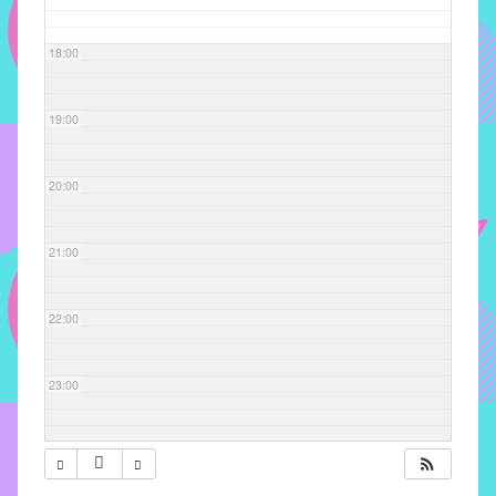
com
soluções
18:00
pacificadoras
para
os
19:00
problemas
verificados
20:00
no
instituto,
bem
21:00
como
propor
22:00
diretrizes
e
ações
23:00
para
a
prevenção
e